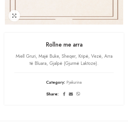
Click to enlarge
Rollne me arra
Miell Gruri, Majë Buke, Sheqer, Kripë, Vezë, Arra
të Bluara, Gjalpë (Gjurmë Laktoze).
Category:
Pjekurina
Share